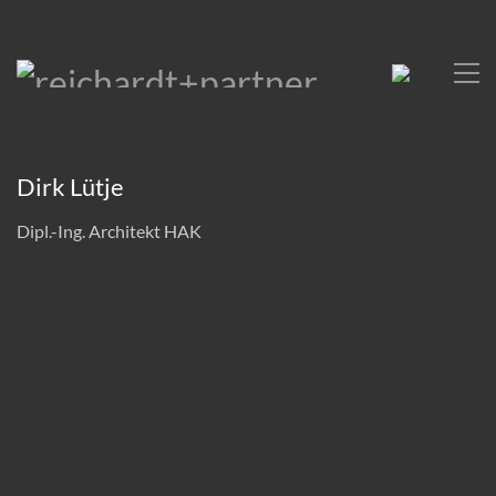
Dirk Lütje
Dipl.-Ing. Architekt HAK
1987 – 1990
Ausbildung zum Zimmerer, Gesellenbrief
E-
Mail
1990 – 1994
Architekturstudium Fachhochschule
Hildesheim/Holzminden
1992
Mitarbeit tropicales, institute of tropical
architecture in Moshi, Tansania